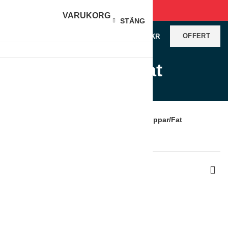
VARUKORG
STÄNG
OFFERT
0
VAROR
/
0
KR
Koppar/Fat
Produkter
Hem
Restaurangutrustning
Porslin
Koppar/Fat
Visar alla 11 resultat
Sortera efter senaste
Visa sidofält