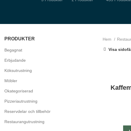
PRODUKTER
Hem
Restau
Visa sidofä
Begagnat
Erbjudande
Nödvändiga
Dessa kakor
Köksutrustning
går inte att
välja bort.
Möbler
De behövs
för att
Kaffem
hemsidan
Okategoriserad
över huvud
taget ska
Pizzeriautrustning
fungera.
Reservdelar och tillbehör
Restaurangutrustning
Statistik
För att vi