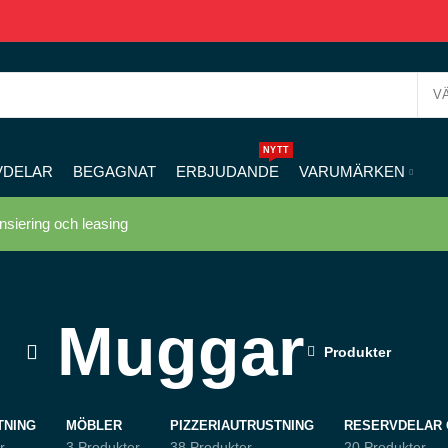
V
NYTT
VDELAR
BEGAGNAT
ERBJUDANDE
VARUMÄRKEN
nsiering och leasing
Muggar
Produkter
TNING
MÖBLER
PIZZERIAUTRUSTNING
RESERVDELAR 
r
3 Produkter
38 Produkter
20 Produkter