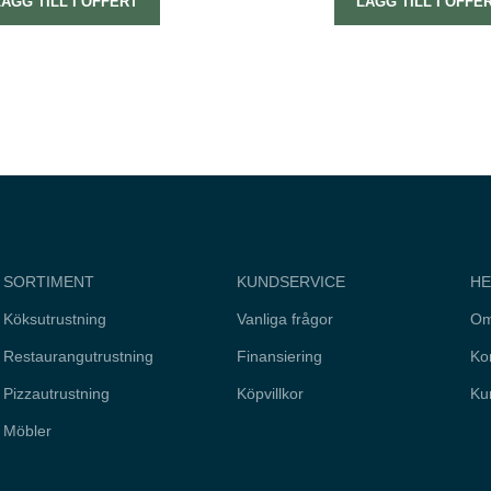
LÄGG TILL I OFFERT
LÄGG TILL I OFFE
SORTIMENT
KUNDSERVICE
HE
Köksutrustning
Vanliga frågor
Om
Restaurangutrustning
Finansiering
Ko
Pizzautrustning
Köpvillkor
Ku
Möbler