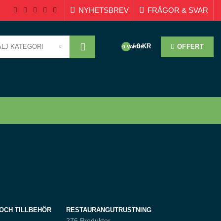
NYHETSBREV
FRÅGOR & SVAR
/
0
KR
ÄLJ KATEGORI
OFFERT
0
VAROR
OCH TILLBEHÖR
RESTAURANGUTRUSTNING
276 Produkter