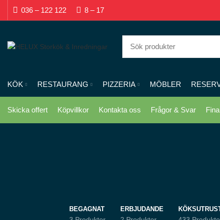
036 – 122 122
8 – 17
KÖK
RESTAURANG
PIZZERIA
MÖBLER
RESER
Skicka offert
Köpvillkor
Kontakta oss
Frågor & Svar
Fina
BEGAGNAT
ERBJUDANDE
KÖKSUTRUS
3 Produkter
2 Produkter
433 Produkte