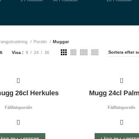
rangutrustning
Porslin
Muggar
lt
Visa
9
24
36
ugg 26cl Herkules
Mugg 24cl Palm
Fältfatsporslin
Fältfatsporslin