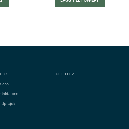
RT
LÄGG TILL I OFFERT
LUX
FÖLJ OSS
 oss
ntakta oss
ndprojekt