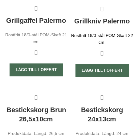
Grillgaffel Palermo
Grillkniv Palermo
Rostfritt 18/0-stål.POM-Skaft.21
Rostfritt 18/0-stål.
POM-Skaft.
22
cm.
cm.
Nödvändiga
LÄGG TILL I OFFERT
Dessa kakor
LÄGG TILL I OFFERT
går inte att
välja bort.
De behövs
för att
hemsidan
över huvud
taget ska
Bestickskorg Brun
Bestickskorg
fungera.
26,5x10cm
24x13cm
Statistik
Produktdata: Längd: 26,5 cm
Produktdata: Längd: 24 cm
För att vi