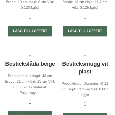
ska kunna
Bredd: 10 cm Höjd: 6 cm Vikt:
Bredd: 13 cm Höjd: 11.7 cm
förbättra
0,120 kg(s)
Vikt: 0,125 kg(s)
hemsidans
funktionalitet
och
uppbyggnad,
baserat på
hur
LÄGG TILL I OFFERT
LÄGG TILL I OFFERT
hemsidan
används.
Upplevelse
För att vår
Bestickslåda beige
Besticksmugg vit
hemsida ska
prestera så
plast
bra som
möjligt under
Produktdata: Längd: 43 cm
ditt besök.
Bredd: 21 cm Höjd: 15 cm Vikt:
Produktdata: Diameter: Ø 12
Om du
0,650 kg(s) Material:
nekar de här
cm Höjd: 13.3 cm Vikt: 0,087
kakorna
Polypropylen
kg(s)
kommer
viss
funktionalitet
att försvinna
från