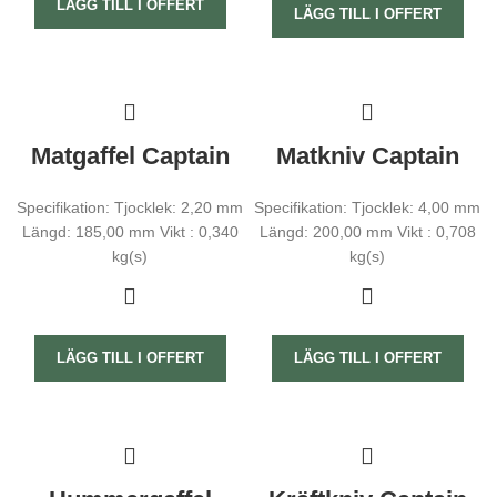
LÄGG TILL I OFFERT
hemsidan.
LÄGG TILL I OFFERT
Marknadsföring
Genom att dela
med dig av dina
intressen och
ditt beteende när
Matgaffel Captain
Matkniv Captain
du surfar ökar du
chansen att få
se personligt
Specifikation: Tjocklek: 2,20 mm
Specifikation: Tjocklek: 4,00 mm
anpassat
Längd: 185,00 mm Vikt : 0,340
Längd: 200,00 mm Vikt : 0,708
innehåll och
kg(s)
kg(s)
erbjudanden.
LÄGG TILL I OFFERT
LÄGG TILL I OFFERT