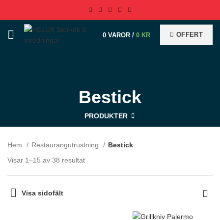
OFFERT
0
VAROR
/
0
KR
Bestick
PRODUKTER
Hem
Restaurangutrustning
Bestick
Visar 1–15 av 38 resultat
Visa sidofält