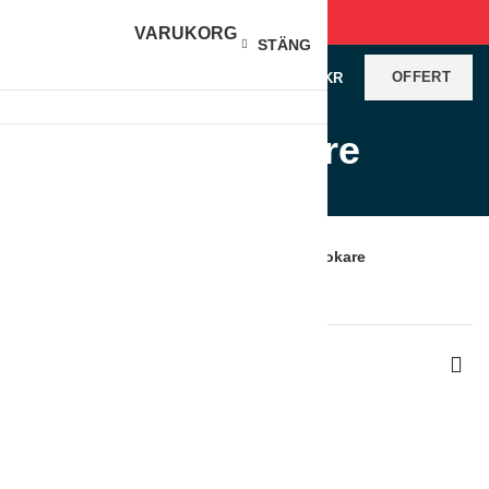
VARUKORG
STÄNG
OFFERT
0
VAROR
/
0
KR
Pastakokare
Produkter
Hem
Köksutrustning
Varmkök
Pastakokare
Visar alla 13 resultat
Sortera efter senaste
Visa sidofält