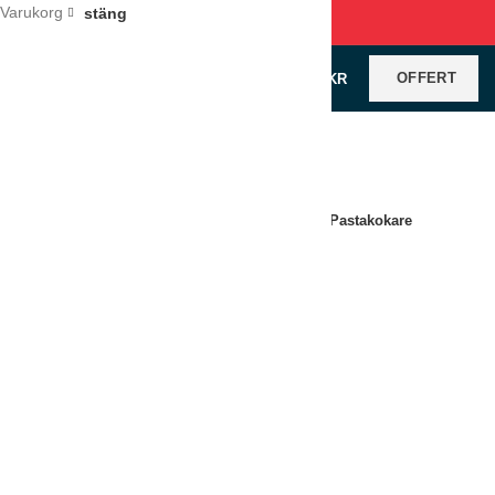
Varukorg
stäng
OFFERT
0
VAROR
/
0
KR
Klicka för förstoring
Hem
Köksutrustning
Varmkök
Pastakokare
Pastakokare LINCAT enkel
LÄGG TILL I OFFERT
Jämför
Lägg till i önskelistan