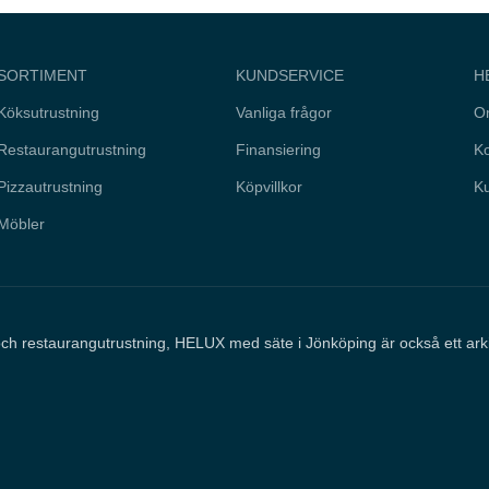
SORTIMENT
KUNDSERVICE
H
Köksutrustning
Vanliga frågor
O
Restaurangutrustning
Finansiering
Ko
Pizzautrustning
Köpvillkor
Ku
Möbler
och restaurangutrustning, HELUX med säte i Jönköping är också ett ar