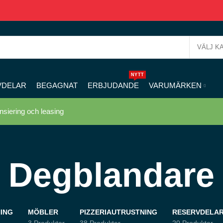
VÄLJ K
NYTT
VDELAR
BEGAGNAT
ERBJUDANDE
VARUMÄRKEN
nsiering och leasing
Degblandare
ING
MÖBLER
PIZZERIAUTRUSTNING
RESERVDELAR