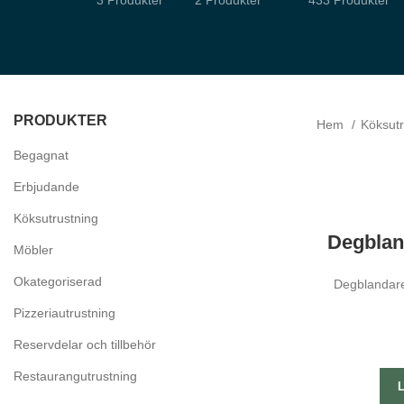
3 Produkter
2 Produkter
433 Produkter
PRODUKTER
Hem
Köksut
Begagnat
Erbjudande
Nödvändiga
Dessa kakor
Köksutrustning
går inte att
välja bort.
Degblan
De behövs
Möbler
för att
hemsidan
Okategoriserad
Degblandare 
över huvud
taget ska
Pizzeriautrustning
fungera.
Reservdelar och tillbehör
Restaurangutrustning
Statistik
För att vi