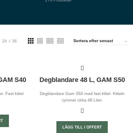
276 Produkter
24
36
 GAM S40
Degblandare 48 L, GAM S50
. Fast kittel
Degblandare Gam S50 med fast kittel. Kitteln
rymmer cirka 48 Liter.
RT
LÄGG TILL I OFFERT