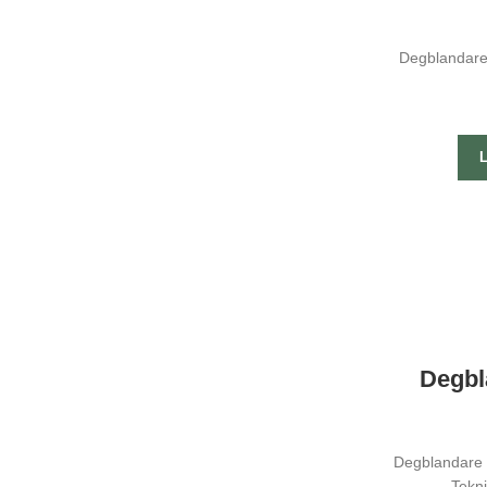
hemsidan.
Degblandare 
Marknadsföring
Genom att dela
med dig av dina
intressen och
ditt beteende när
du surfar ökar du
chansen att få
se personligt
anpassat
innehåll och
erbjudanden.
Degbl
Degblandare 
Tekni