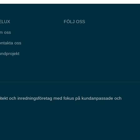
ELUX
FÖLJ OSS
m oss
ntakta oss
ndprojekt
kitekt och inredningsföretag med fokus på kundanpassade och