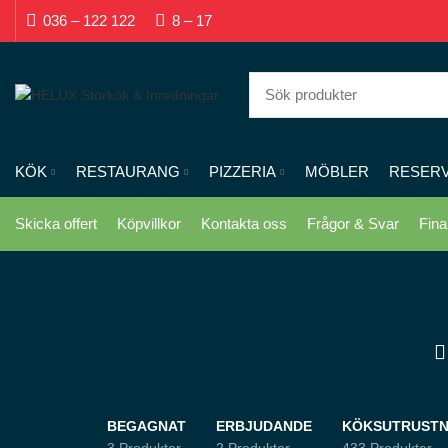
036 – 122 122
8 – 17
KÖK
RESTAURANG
PIZZERIA
MÖBLER
RESER
Skicka offert
Köpvillkor
Kontakta oss
Frågor & Svar
Fina
BEGAGNAT
ERBJUDANDE
KÖKSUTRUSTN