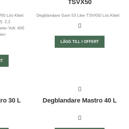
TSVX50
0 Lös Kittel.
Degblandare Gam 53 Liter TSVX50 Lös Kittel.
): 2,2
eter Volt: 400
ien
LÄGG TILL I OFFERT
RT
ro 30 L
Degblandare Mastro 40 L