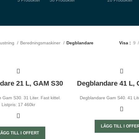
3 Produkter
38 Produkter
20 Produkter
Visa
9
rustning
Beredningsmaskiner
Degblandare
dare 21 L, GAM S30
Degblandare 41 L,
Gam S30. 31 Liter. Fast kittel.
Degblandare Gam S40. 41 Liter
Listpris: 17 460kr
LÄGG TILL I OFFE
LÄGG TILL I OFFERT