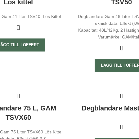
Lös kittel
TSV50
Gam 41 liter TSV40. Lös Kittel.
Degblandare Gam 48 Liter TSV5
Teknisk data: Effekt (kW
Kapacitet: 48L/42Kg. 2 Hastigh
Varumärke: GAM/Ital
LÄGG TILL I OFFERT
LÄGG TILL I OFFE
andare 75 L, GAM
Degblandare Mast
TSVX60
Gam 75 Liter TSVX60 Lös Kittel.
sk data: Effekt (kW) 3,3