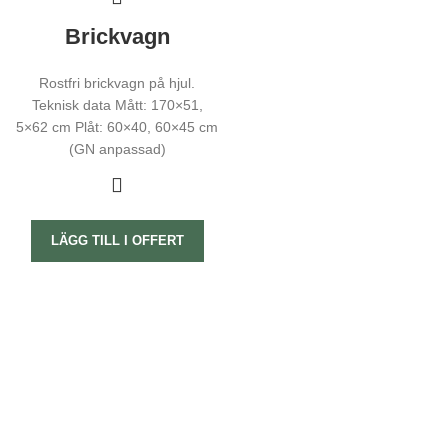
Brickvagn
Rostfri brickvagn på hjul.
Teknisk data Mått: 170×51,
5×62 cm Plåt: 60×40, 60×45 cm
(GN anpassad)
Nödvändiga
Dessa kakor
LÄGG TILL I OFFERT
går inte att
välja bort.
De behövs
för att
hemsidan
över huvud
taget ska
fungera.
Statistik
För att vi