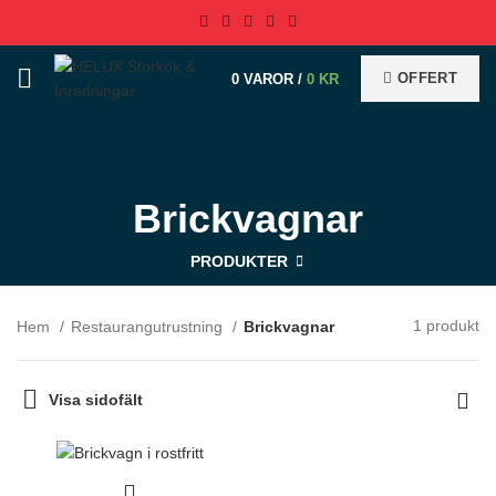
OFFERT
0
VAROR
/
0
KR
Brickvagnar
PRODUKTER
1 produkt
Hem
Restaurangutrustning
Brickvagnar
Visa sidofält