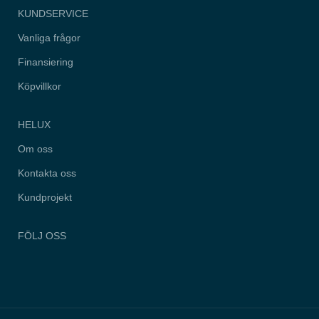
hemsidan.
KUNDSERVICE
Vanliga frågor
Marknadsföring
Finansiering
Genom att dela
med dig av dina
intressen och
Köpvillkor
ditt beteende när
du surfar ökar du
chansen att få
HELUX
se personligt
anpassat
Om oss
innehåll och
erbjudanden.
Kontakta oss
Kundprojekt
FÖLJ OSS