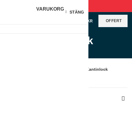
VARUKORG
STÄNG
OFFERT
0
VAROR
/
0
KR
Kantinlock
Produkter
Hem
Restaurangutrustning
Kantiner
Kantinlock
Visar alla 14 resultat
Sortera efter senaste
Visa sidofält