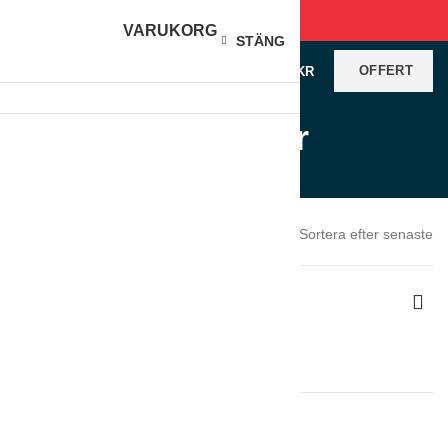
VARUKORG
STÄNG
OFFERT
0
VAROR
/
0
KR
Produkter
Produkter
Visar alla 2 resultat
Sortera efter senaste
Hem
Produkter
Visa sidofält
Rensa filter
Helux