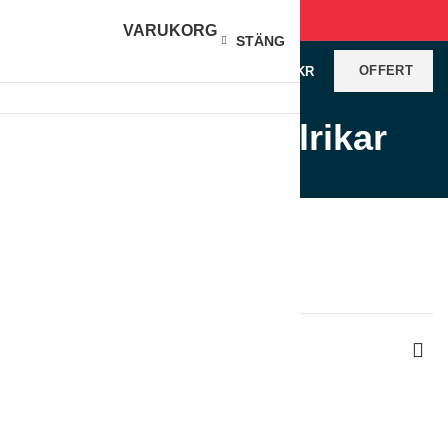
VARUKORG
STÄNG
OFFERT
0
VAROR
/
0
KR
Pasta/Pizzatallrikar
Produkter
Hem
Restaurangutrustning
Porslin
Pasta/Pizzatallrikar
Visar alla 3 resultat
Sortera efter senaste
Visa sidofält