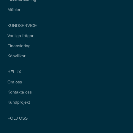
hemsidan.
Möbler
Marknadsföring
KUNDSERVICE
Genom att dela
med dig av dina
intressen och
Vanliga frågor
ditt beteende när
du surfar ökar du
Finansiering
chansen att få
se personligt
Köpvillkor
anpassat
innehåll och
erbjudanden.
HELUX
Om oss
Kontakta oss
Kundprojekt
FÖLJ OSS