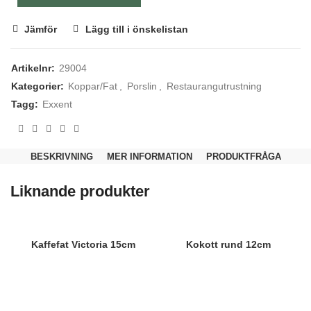
Jämför
Lägg till i önskelistan
Artikelnr:
29004
Kategorier:
Koppar/Fat
,
Porslin
,
Restaurangutrustning
Tagg:
Exxent
Nödvändiga
BESKRIVNING
MER INFORMATION
PRODUKTFRÅGA
Dessa kakor
går inte att
välja bort.
Liknande produkter
De behövs
för att
hemsidan
över huvud
taget ska
Kaffefat Victoria 15cm
Kokott rund 12cm
fungera.
Statistik
För att vi