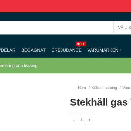
VÄLJ 
NYTT
VDELAR
BEGAGNAT
ERBJUDANDE
VARUMÄRKEN
nsiering och leasing
Hem
Köksutrustning
Var
Stekhäll ga