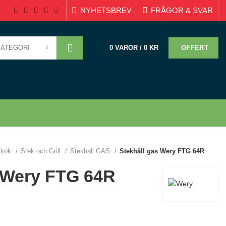
NYHETSBREV
FRÅGOR & SVAR
KATEGORI
OFFERT
0
VAROR
/
0
KR
mkök
Stek och Grill
Stekhäll GAS
Stekhäll gas Wery FTG 64R
s Wery FTG 64R