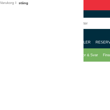
Varukorg
stäng
036 – 122 122
8 – 17
KÖK
RESTAURANG
PIZZERIA
MÖBLER
RESER
Skicka offert
Köpvillkor
Kontakta oss
Frågor & Svar
Fina
Klicka för förstoring