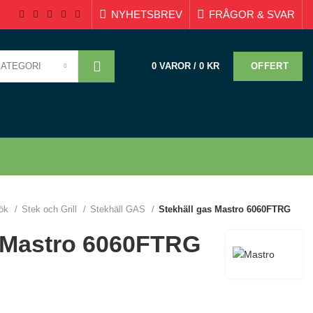
NYHETSBREV
FRÅGOR & SVAR
KATEGORI
OFFERT
0
VAROR
/
0
KR
ök
Stek och Grill
Stekhäll GAS
Stekhäll gas Mastro 6060FTRG
s Mastro 6060FTRG