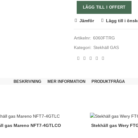
LÄGG TILL I OFFERT
Jämför
Lägg till i önsk
Artikelnr:
6060FTRG
Kategori:
Stekhäll GAS
BESKRIVNING
MER INFORMATION
PRODUKTFRÅGA
̈ll gas Mareno NFT7-4GTLCO
Stekhäll gas Wery FT