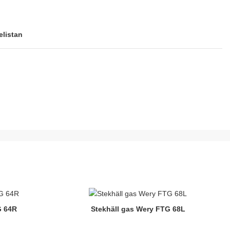
elistan
G 64R
Stekhäll gas Wery FTG 68L