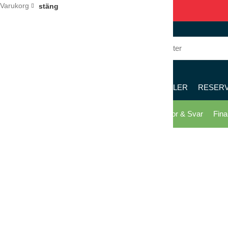
Varukorg
stäng
036 – 122 122
8 – 17
KÖK
RESTAURANG
PIZZERIA
MÖBLER
RESER
Skicka offert
Köpvillkor
Kontakta oss
Frågor & Svar
Fina
Klicka för förstoring