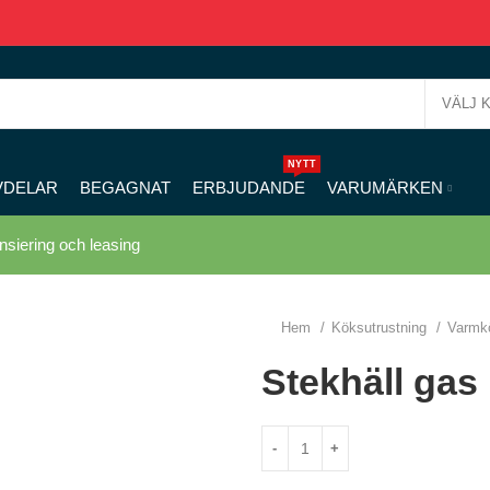
VÄLJ 
NYTT
VDELAR
BEGAGNAT
ERBJUDANDE
VARUMÄRKEN
nsiering och leasing
Hem
Köksutrustning
Varmk
Stekhäll ga