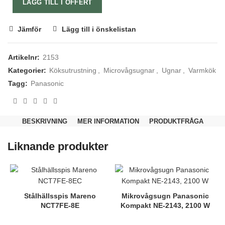
LÄGG TILL I OFFERT
Jämför
Lägg till i önskelistan
Artikelnr:
2153
Kategorier:
Köksutrustning
,
Microvågsugnar
,
Ugnar
,
Varmkök
Tagg:
Panasonic
Nödvändiga
Dessa kakor
BESKRIVNING
MER INFORMATION
PRODUKTFRÅGA
går inte att
välja bort.
De behövs
Liknande produkter
för att
hemsidan
över huvud
taget ska
fungera.
Stålhällsspis Mareno
Mikrovågsugn Panasonic
NCT7FE-8E
Kompakt NE-2143, 2100 W
Statistik
För att vi