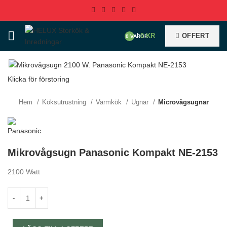
/
0
KR
OFFERT
0
VAROR
Klicka för förstoring
Hem
Köksutrustning
Varmkök
Ugnar
Microvågsugnar
Mikrovågsugn Panasonic Kompakt NE-2153
2100 Watt