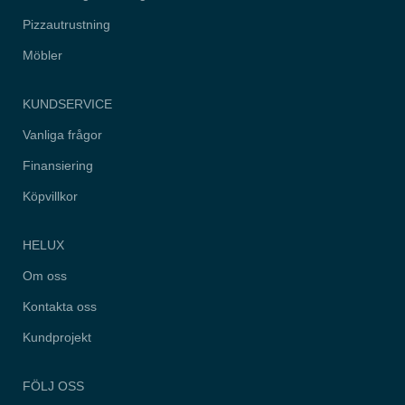
hemsidan.
Pizzautrustning
Möbler
Marknadsföring
Genom att dela
med dig av dina
KUNDSERVICE
intressen och
ditt beteende när
Vanliga frågor
du surfar ökar du
chansen att få
Finansiering
se personligt
anpassat
innehåll och
Köpvillkor
erbjudanden.
HELUX
Om oss
Kontakta oss
Kundprojekt
FÖLJ OSS