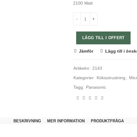
2100 Watt
LÄGG TILL I OFFERT
Jämför
Lägg till i önsk
Artikelnr:
2143
Kategorier:
Köksutrustning
,
Mic
Tagg:
Panasonic
BESKRIVNING
MER INFORMATION
PRODUKTFRÅGA