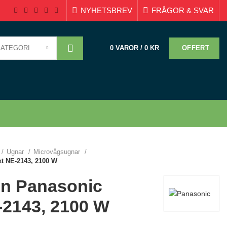
NYHETSBREV
FRÅGOR & SVAR
KATEGORI
OFFERT
0
VAROR
/
0
KR
Ugnar
Microvågsugnar
t NE-2143, 2100 W
n Panasonic
2143, 2100 W