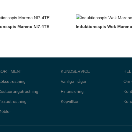
ionsspis Mareno NI7-4TE
Induktionsspis Wok Maren
SORTIMENT
KUNDSERVICE
HEL
öksutrustning
Vanliga frågor
Om 
estaurangutrustning
Finansiering
Kont
izzautrustning
Köpvillkor
Kund
Möbler