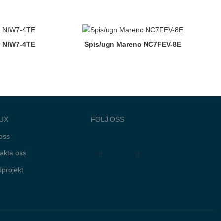
o NIW7-4TE
Spis/ugn Mareno NC7FEV-8E
UX
FÖLJ OSS
oss
akta oss
projekt