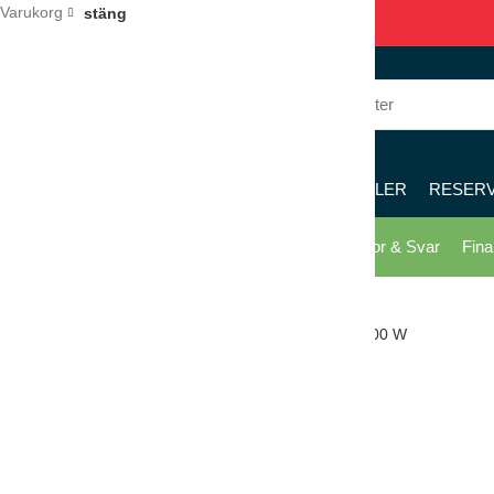
Varukorg
stäng
036 – 122 122
8 – 17
KÖK
RESTAURANG
PIZZERIA
MÖBLER
RESER
Skicka offert
Köpvillkor
Kontakta oss
Frågor & Svar
Fina
Klicka för förstoring