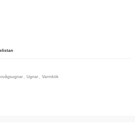
elistan
rovågsugnar
,
Ugnar
,
Varmkök