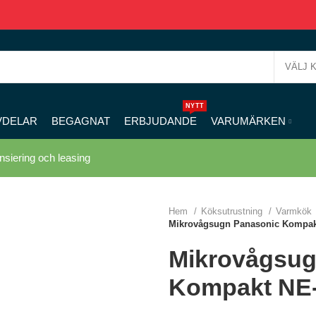
VÄLJ 
NYTT
VDELAR
BEGAGNAT
ERBJUDANDE
VARUMÄRKEN
nsiering och leasing
Hem
Köksutrustning
Varmkök
Mikrovågsugn Panasonic Kompak
Mikrovågsug
Kompakt NE-