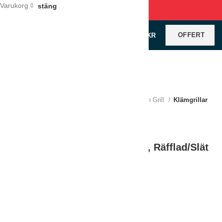
Varukorg
stäng
OFFERT
0
VAROR
/
0
KR
Klicka för förstoring
Hem
Köksutrustning
Varmkök
Stek och Grill
Klämgrillar
Klämgrill Milantoast 61x25cm, Räfflad/Slät
LÄGG TILL I OFFERT