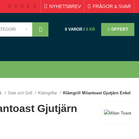
NYHETSBREV
FRÅGOR & SVAR
ATEGORI
OFFERT
0
VAROR
/
0
KR
ök
Stek och Grill
Klämgrillar
Klämgrill Milantoast Gjutjärn Enkel
antoast Gjutjärn