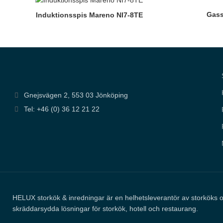
ska kunna
förbättra
Gass
Induktionsspis Mareno NI7-8TE
hemsidans
funktionalitet
och
uppbyggnad,
baserat på
hur
hemsidan
används.
Gnejsvägen 2, 553 03 Jönköping
Upplevelse
Tel: +46 (0) 36 12 21 22
För att vår
hemsida ska
prestera så
bra som
möjligt under
ditt besök.
Om du
nekar de här
kakorna
kommer
viss
HELUX storkök & inredningar är en helhetsleverantör av storköks 
funktionalitet
skräddarsydda lösningar för storkök, hotell och restaurang.
att försvinna
från