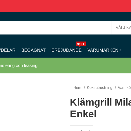
VÄLJ K
NYTT
VDELAR
BEGAGNAT
ERBJUDANDE
VARUMÄRKEN
nsiering och leasing
Hem
Köksutrustning
Varmk
Klämgrill Mil
Enkel