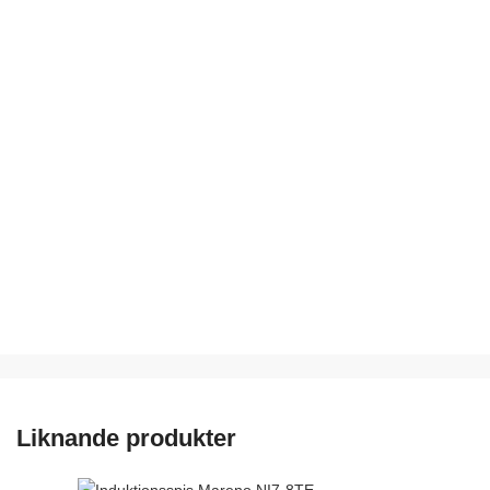
Nödvändiga
Dessa kakor
går inte att
välja bort.
De behövs
för att
hemsidan
över huvud
taget ska
fungera.
Liknande produkter
Statistik
För att vi