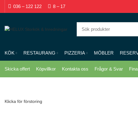
036 – 122 122
8 – 17
KÖK
RESTAURANG
PIZZERIA
MÖBLER
RESER
Skicka offert
Köpvillkor
Kontakta oss
Frågor & Svar
Fina
Klicka för förstoring