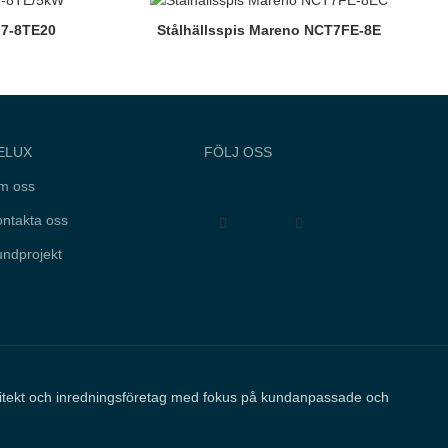
I7-8TE20
Stålhällsspis Mareno NCT7FE-8E
ELUX
FÖLJ OSS
m oss
ntakta oss
ndprojekt
kitekt och inredningsföretag med fokus på kundanpassade och