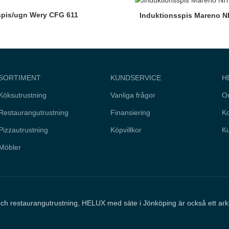
pis/ugn Wery CFG 611
Induktionsspis Mareno N
SORTIMENT
KUNDSERVICE
H
Köksutrustning
Vanliga frågor
O
Restaurangutrustning
Finansiering
Ko
Pizzautrustning
Köpvillkor
Ku
Möbler
och restaurangutrustning, HELUX med säte i Jönköping är också ett ar