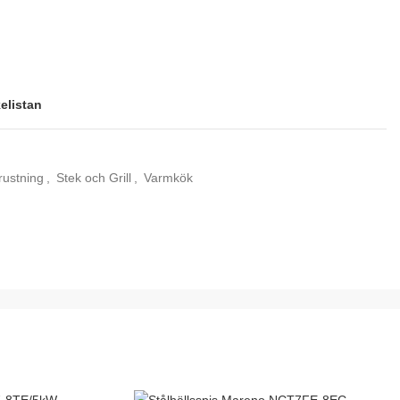
kelistan
rustning
,
Stek och Grill
,
Varmkök