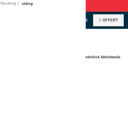
Varukorg
stäng
OFFERT
0
VAROR
/
0
KR
Klicka för förstoring
Hem
Restaurangutrustning
Kantiner
Kantinlock tätslutande
Kantinlock 1/3, tätslutande
LÄGG TILL I OFFERT
Jämför
Lägg till i önskelistan