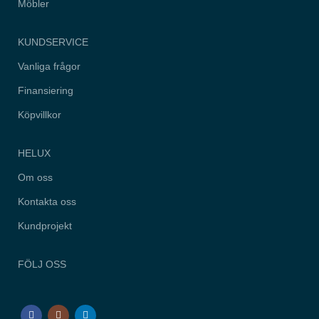
Möbler
hemsidan.
KUNDSERVICE
Marknadsföring
Genom att dela
Vanliga frågor
med dig av dina
intressen och
Finansiering
ditt beteende när
du surfar ökar du
Köpvillkor
chansen att få
se personligt
anpassat
HELUX
innehåll och
erbjudanden.
Om oss
Kontakta oss
Kundprojekt
FÖLJ OSS