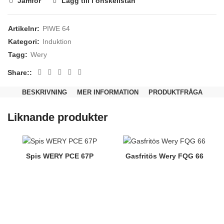
Jämför
Lägg till i önskelistan
Artikelnr:
PIWE 64
Kategori:
Induktion
Tagg:
Wery
Share:
BESKRIVNING
MER INFORMATION
PRODUKTFRÅGA
Nödvändiga
Dessa kakor
Liknande produkter
går inte att
välja bort.
De behövs
för att
hemsidan
Spis WERY PCE 67P
Gasfritös Wery FQG 66
över huvud
taget ska
fungera.
Statistik
För att vi