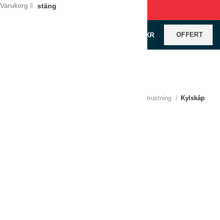
Varukorg
stäng
OFFERT
0
VAROR
/
0
KR
Klicka för förstoring
Hem
Köksutrustning
Kyl och frys
Kylutrustning
Kylskåp
Kylskåp 400 Liter, BMA0013/F
LÄGG TILL I OFFERT
Jämför
Lägg till i önskelistan