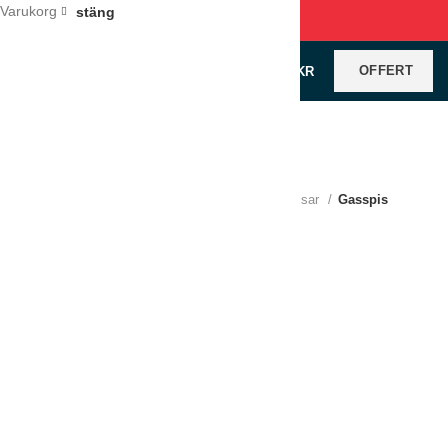
Varukorg
stäng
OFFERT
0
VAROR
/
0
KR
Klicka för förstoring
Hem
Köksutrustning
Varmkök
Spisar
Gasspis
Gasspis LINCAT 2-brännare
LÄGG TILL I OFFERT
Jämför
Lägg till i önskelistan