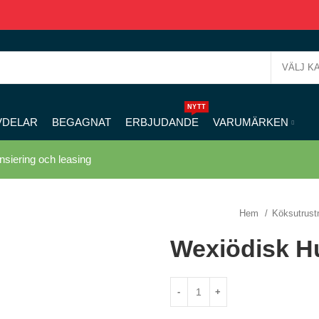
VÄLJ K
NYTT
VDELAR
BEGAGNAT
ERBJUDANDE
VARUMÄRKEN
nsiering och leasing
Hem
Köksutrust
Wexiödisk H