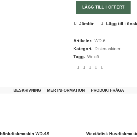
LÄGG TILL I OFFERT
Jämför
Lägg till i öns
Artikelnr:
WD-6
Kategori:
Diskmaskiner
Tagg:
Wexiö
BESKRIVNING
MER INFORMATION
PRODUKTFRÅGA
bänkdiskmaskin WD-4S
Wexiödisk Huvdiskmaki