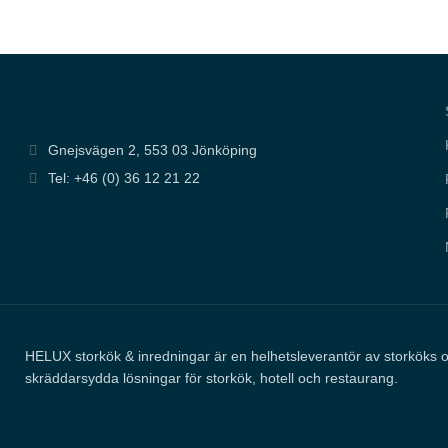
ska kunna
förbättra
hemsidans
funktionalitet
och
uppbyggnad,
baserat på
hur
hemsidan
används.
Gnejsvägen 2, 553 03 Jönköping
Tel: +46 (0) 36 12 21 22
Upplevelse
För att vår
hemsida ska
prestera så
bra som
möjligt under
ditt besök.
Om du
nekar de här
HELUX storkök & inredningar är en helhetsleverantör av storköks 
kakorna
kommer
skräddarsydda lösningar för storkök, hotell och restaurang.
viss
funktionalitet
att försvinna
från