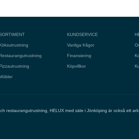
SORTIMENT
KUNDSERVICE
H
Köksutrustning
Vanliga frågor
O
Restaurangutrustning
Finansiering
Ko
Pizzautrustning
Köpvillkor
Ku
Möbler
och restaurangutrustning, HELUX med säte i Jönköping är också ett ar