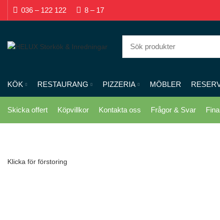
036 – 122 122
8 – 17
KÖK
RESTAURANG
PIZZERIA
MÖBLER
RESER
Skicka offert
Köpvillkor
Kontakta oss
Frågor & Svar
Fina
Klicka för förstoring