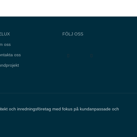
ELUX
FÖLJ OSS
m oss
ntakta oss
ndprojekt
kitekt och inredningsföretag med fokus på kundanpassade och