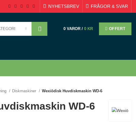
NYHETSBREV
FRÅGOR & SVAR
ATEGORI
OFFERT
0
VAROR
/
0
KR
ning
Diskmaskiner
Wexiödisk Huvdiskmaskin WD-6
uvdiskmaskin WD-6