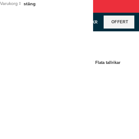
Varukorg
stäng
OFFERT
0
VAROR
/
0
KR
Klicka för förstoring
Hem
Restaurangutrustning
Porslin
Flata tallrikar
Tallrik Letho 17,5cm
LÄGG TILL I OFFERT
Jämför
Lägg till i önskelistan