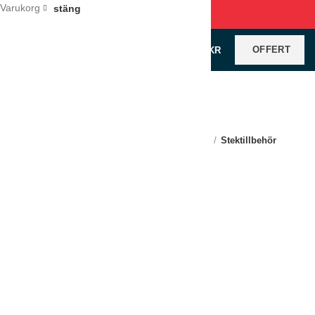
Varukorg
stäng
OFFERT
0
VAROR
/
0
KR
Klicka för förstoring
Hem
Restaurangutrustning
Redskap
Stektillbehör
Stekspade perforerad 28cm
Rostfritt 18/10-stål
LÄGG TILL I OFFERT