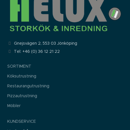
med dig av dina
intressen och
ditt beteende
när du surfar
ökar du
chansen att få
se personligt
anpassat
innehåll och
erbjudanden.
Gnejsvägen 2, 553 03 Jönköping
Tel: +46 (0) 36 12 21 22
SORTIMENT
Köksutrustning
Restaurangutrustning
Pizzautrustning
Möbler
KUNDSERVICE