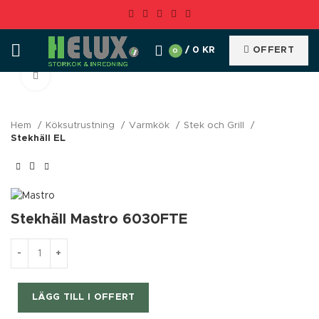
/
0
KR
OFFERT
0
Klicka för förstoring
Hem
Köksutrustning
Varmkök
Stek och Grill
Stekhäll EL
Stekhäll Mastro 6030FTE
LÄGG TILL I OFFERT