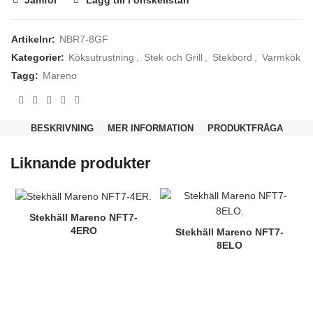
Artikelnr:
NBR7-8GF
Kategorier:
Köksutrustning
,
Stek och Grill
,
Stekbord
,
Varmkök
Tagg:
Mareno
BESKRIVNING
MER INFORMATION
PRODUKTFRÅGA
Nödvändiga
Dessa kakor
Liknande produkter
går inte att
välja bort.
De behövs
för att
hemsidan
Stekhäll Mareno NFT7-
över huvud
4ERO
Stekhäll Mareno NFT7-
taget ska
8ELO
fungera.
Statistik
För att vi