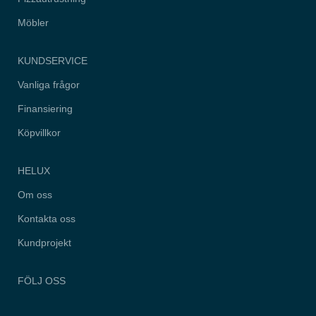
hemsidan.
Möbler
Marknadsföring
KUNDSERVICE
Genom att dela
med dig av dina
intressen och
Vanliga frågor
ditt beteende när
du surfar ökar du
Finansiering
chansen att få
se personligt
Köpvillkor
anpassat
innehåll och
erbjudanden.
HELUX
Om oss
Kontakta oss
Kundprojekt
FÖLJ OSS