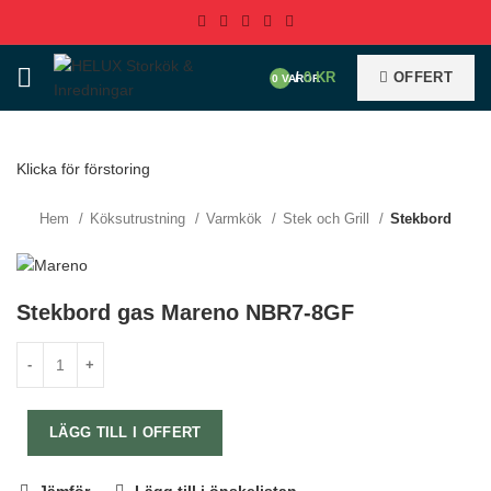
/
0
KR
OFFERT
0
VAROR
Klicka för förstoring
Hem
Köksutrustning
Varmkök
Stek och Grill
Stekbord
Stekbord gas Mareno NBR7-8GF
LÄGG TILL I OFFERT
Jämför
Lägg till i önskelistan