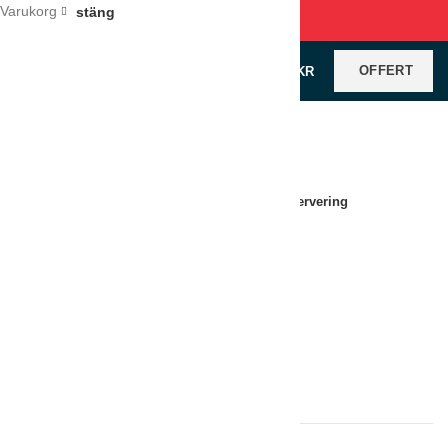
Varukorg
stäng
OFFERT
0
VAROR
/
0
KR
Klicka för förstoring
Hem
Restaurangutrustning
Servering
Serveringsvagn
LÄGG TILL I OFFERT
Jämför
Lägg till i önskelistan