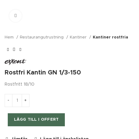
Klicka för förstoring
Hem
Restaurangutrustning
Kantiner
Kantiner rostfria
Nödvändiga
Dessa kakor
Rostfri Kantin GN 1/3-150
går inte att
välja bort.
De behövs
Rostfritt 18/10
för att
hemsidan
över huvud
taget ska
fungera.
LÄGG TILL I OFFERT
Statistik
För att vi ska
kunna
förbättra