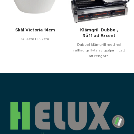
med dig av dina
intressen och
ditt beteende
när du surfar
ökar du
chansen att få
se personligt
Skål Victoria 14cm
Klämgrill Dubbel,
anpassat
innehåll och
Räfflad Exxent
Ø 14cm H 5,7cm
erbjudanden.
Dubbel klämgrill med hel
räfflad grillyta av gjutjärn. Lätt
att rengöra.