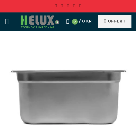
/
0
KR
OFFERT
0