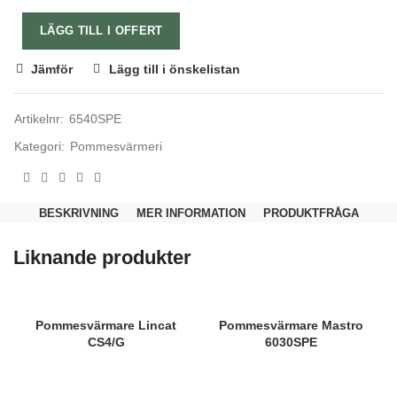
LÄGG TILL I OFFERT
Jämför
Lägg till i önskelistan
Artikelnr:
6540SPE
Kategori:
Pommesvärmeri
Nödvändiga
Dessa kakor
BESKRIVNING
MER INFORMATION
PRODUKTFRÅGA
går inte att
välja bort.
De behövs
Liknande produkter
för att
hemsidan
över huvud
taget ska
fungera.
Pommesvärmare Lincat
Pommesvärmare Mastro
CS4/G
6030SPE
Statistik
För att vi