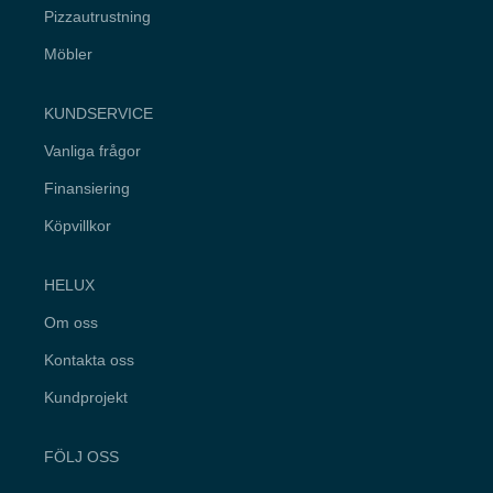
hemsidan.
Pizzautrustning
Möbler
Marknadsföring
Genom att dela
med dig av dina
KUNDSERVICE
intressen och
ditt beteende när
Vanliga frågor
du surfar ökar du
chansen att få
Finansiering
se personligt
anpassat
Köpvillkor
innehåll och
erbjudanden.
HELUX
Om oss
Kontakta oss
Kundprojekt
FÖLJ OSS