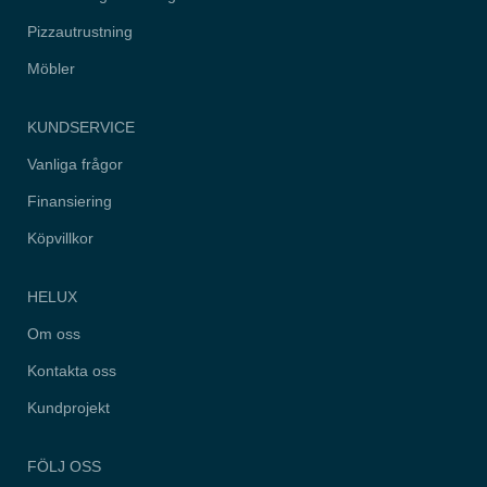
hemsidan.
Pizzautrustning
Möbler
Marknadsföring
Genom att dela
med dig av dina
KUNDSERVICE
intressen och
ditt beteende när
Vanliga frågor
du surfar ökar du
chansen att få
se personligt
Finansiering
anpassat
innehåll och
Köpvillkor
erbjudanden.
HELUX
Om oss
Kontakta oss
Kundprojekt
FÖLJ OSS