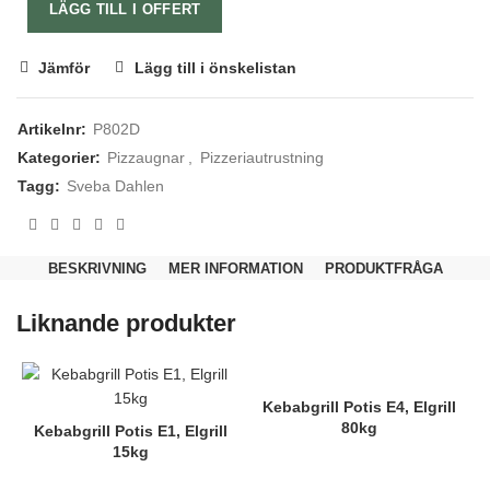
LÄGG TILL I OFFERT
Jämför
Lägg till i önskelistan
Artikelnr:
P802D
Kategorier:
Pizzaugnar
,
Pizzeriautrustning
Tagg:
Sveba Dahlen
Nödvändiga
Dessa kakor
går inte att
BESKRIVNING
MER INFORMATION
PRODUKTFRÅGA
välja bort.
De behövs
Liknande produkter
för att
hemsidan
över huvud
taget ska
fungera.
Kebabgrill Potis E4, Elgrill
80kg
Kebabgrill Potis E1, Elgrill
15kg
Statistik
För att vi