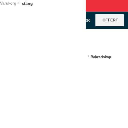
Varukorg
stäng
OFFERT
0
VAROR
/
0
KR
Klicka för förstoring
Hem
Restaurangutrustning
Redskap
Bakredskap
Kruskavel av bok 24,5 cm
LÄGG TILL I OFFERT
Jämför
Lägg till i önskelistan