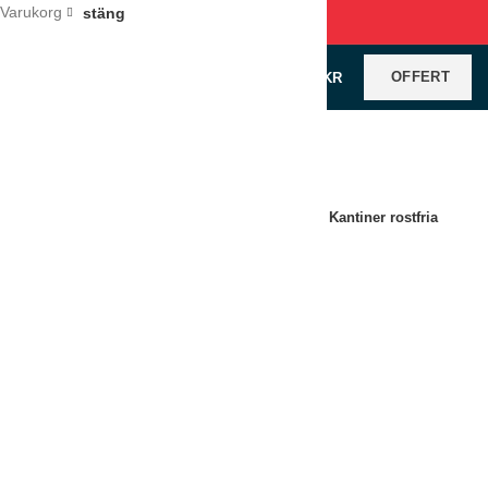
Varukorg
stäng
OFFERT
0
VAROR
/
0
KR
Klicka för förstoring
Hem
Restaurangutrustning
Kantiner
Kantiner rostfria
Kantin rostfri GN 1/2-200
12 L. Rostfritt 18/10-stål
LÄGG TILL I OFFERT