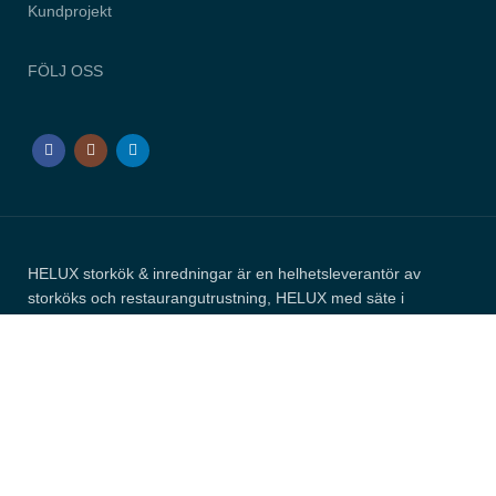
Kundprojekt
FÖLJ OSS
HELUX storkök & inredningar är en helhetsleverantör av
storköks och restaurangutrustning, HELUX med säte i
Jönköping är också ett arkitekt och inredningsföretag med
fokus på kundanpassade och skräddarsydda lösningar för
storkök, hotell och restaurang.
HELUX AB
HEMSIDAN PRODUCERAS AV
REKLAMFIRMAN.COM
.