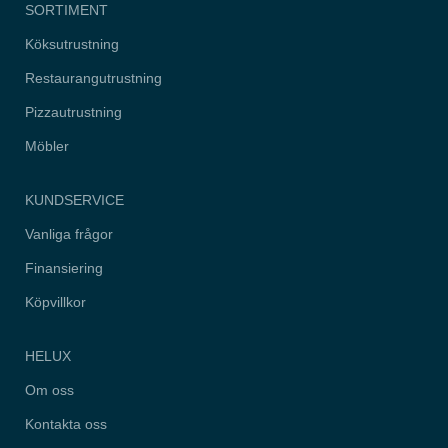
hemsidan.
SORTIMENT
Köksutrustning
Marknadsföring
Restaurangutrustning
Genom att dela
med dig av dina
Pizzautrustning
intressen och
ditt beteende när
Möbler
du surfar ökar du
chansen att få
se personligt
anpassat
KUNDSERVICE
innehåll och
erbjudanden.
Vanliga frågor
Finansiering
Köpvillkor
HELUX
Om oss
Kontakta oss