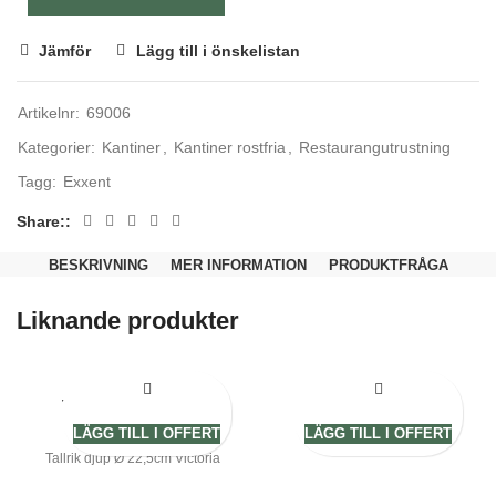
Jämför
Lägg till i önskelistan
Artikelnr:
69006
Kategorier:
Kantiner
,
Kantiner rostfria
,
Restaurangutrustning
Tagg:
Exxent
Share:
Nödvändiga
Dessa kakor
BESKRIVNING
MER INFORMATION
PRODUKTFRÅGA
går inte att
välja bort.
De behövs
Liknande produkter
för att
hemsidan
över huvud
taget ska
fungera.
Tallrik djup 22,5cm
Skål Victoria 14cm
Victoria
LÄGG TILL I OFFERT
LÄGG TILL I OFFERT
Ø 14cm H 5,7cm
Tallrik djup Ø 22,5cm Victoria
Statistik
För att vi