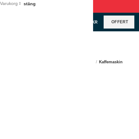
Varukorg
stäng
OFFERT
0
VAROR
/
0
KR
Klicka för förstoring
Hem
Köksutrustning
Kaffe och Dryck
Kaffemaskin
Kaffemaskin Coffee Queen
LÄGG TILL I OFFERT