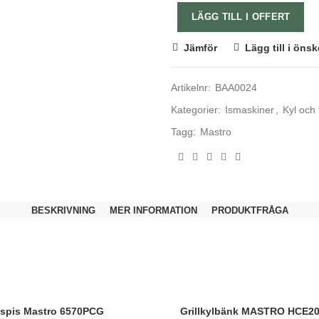
LÄGG TILL I OFFERT
Jämför
Lägg till i önsk
Artikelnr:
BAA0024
Kategorier:
Ismaskiner
,
Kyl och 
Tagg:
Mastro
BESKRIVNING
MER INFORMATION
PRODUKTFRÅGA
spis Mastro 6570PCG
Grillkylbänk MASTRO HCE2