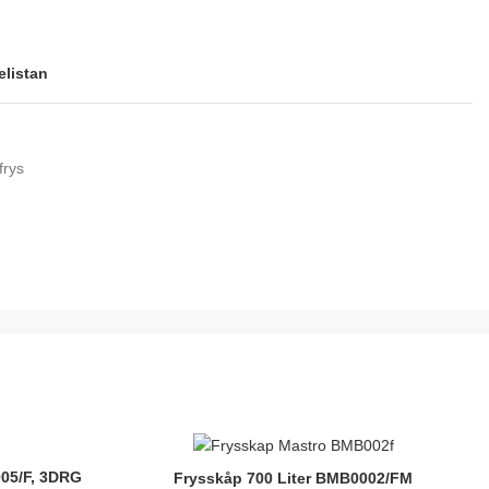
elistan
frys
005/F, 3DRG
Frysskåp 700 Liter BMB0002/FM