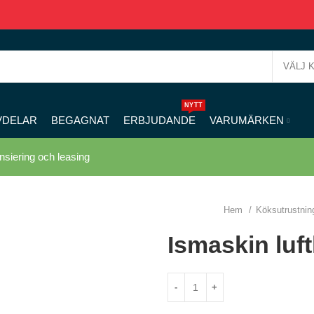
VÄLJ 
NYTT
VDELAR
BEGAGNAT
ERBJUDANDE
VARUMÄRKEN
nsiering och leasing
Hem
Köksutrustni
Ismaskin luf