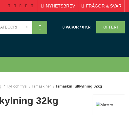
NYHETSBREV
FRÅGOR & SVAR
KATEGORI
OFFERT
0
VAROR
/
0
KR
ng
Kyl och frys
Ismaskiner
Ismaskin luftkylning 32kg
tkylning 32kg