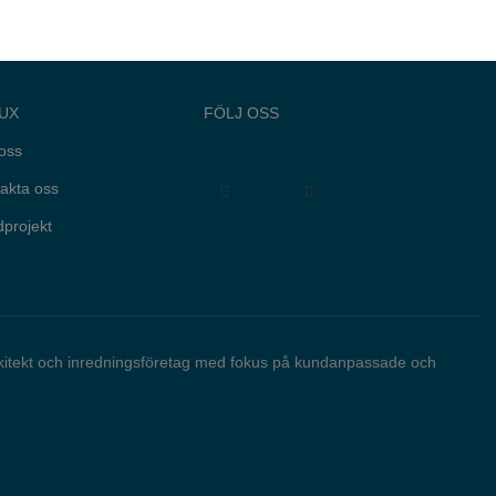
UX
FÖLJ OSS
oss
akta oss
projekt
rkitekt och inredningsföretag med fokus på kundanpassade och