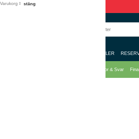
Varukorg
stäng
036 – 122 122
8 – 17
KÖK
RESTAURANG
PIZZERIA
MÖBLER
RESER
Skicka offert
Köpvillkor
Kontakta oss
Frågor & Svar
Fina
Klicka för förstoring