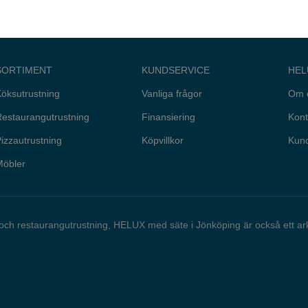
SORTIMENT
KUNDSERVICE
HEL
öksutrustning
Vanliga frågor
Om 
estaurangutrustning
Finansiering
Kont
izzautrustning
Köpvillkor
Kund
Möbler
 och restaurangutrustning, HELUX med säte i Jönköping är också ett a