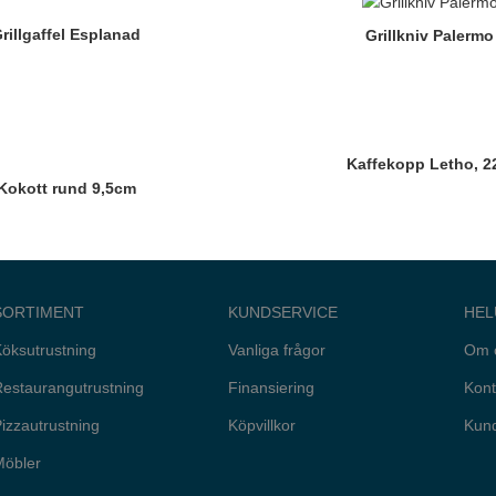
rillgaffel Esplanad
Grillkniv Palermo
Kaffekopp Letho, 2
Kokott rund 9,5cm
SORTIMENT
KUNDSERVICE
HEL
öksutrustning
Vanliga frågor
Om 
estaurangutrustning
Finansiering
Kont
izzautrustning
Köpvillkor
Kund
Möbler