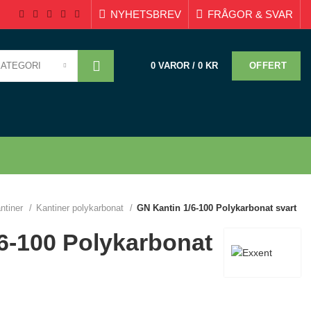
NYHETSBREV
FRÅGOR & SVAR
KATEGORI
OFFERT
0
VAROR
/
0
KR
ntiner
Kantiner polykarbonat
GN Kantin 1/6-100 Polykarbonat svart
6-100 Polykarbonat