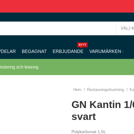
VÄLJ 
NYTT
VDELAR
BEGAGNAT
ERBJUDANDE
VARUMÄRKEN
nsiering och leasing
Hem
Restaurangutrustning
Ka
GN Kantin 1/
svart
Polykarbonat 1,5L