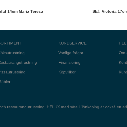
efat 14cm Maria Teresa
Skål Victoria 17c
SORTIMENT
KUNDSERVICE
HEL
öksutrustning
Vanliga frågor
Om 
estaurangutrustning
Finansiering
Kont
izzautrustning
Köpvillkor
Kund
Möbler
 och restaurangutrustning, HELUX med säte i Jönköping är också ett a