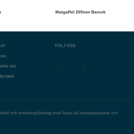
m
Matgaffel 205mm Barock
UX
FÖLJ OSS
oss
akta oss
projekt
rkitekt och inredningsföretag med fokus på kundanpassade och