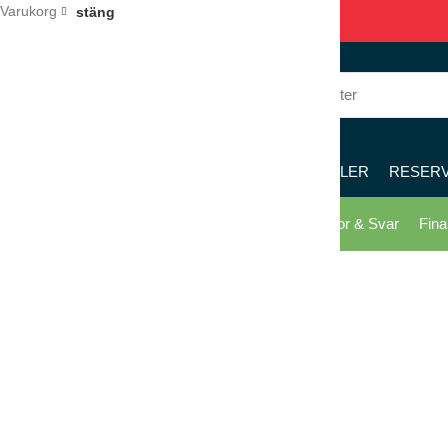
Varukorg
stäng
036 – 122 122
8 – 17
KÖK
RESTAURANG
PIZZERIA
MÖBLER
RESER
Skicka offert
Köpvillkor
Kontakta oss
Frågor & Svar
Fina
Klicka för förstoring