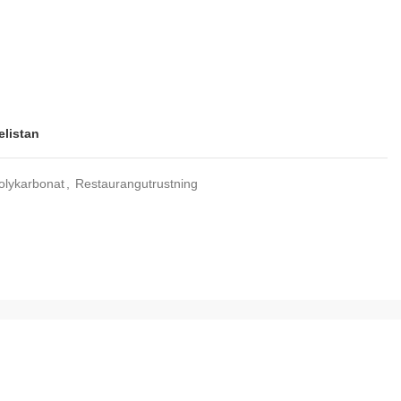
elistan
olykarbonat
,
Restaurangutrustning