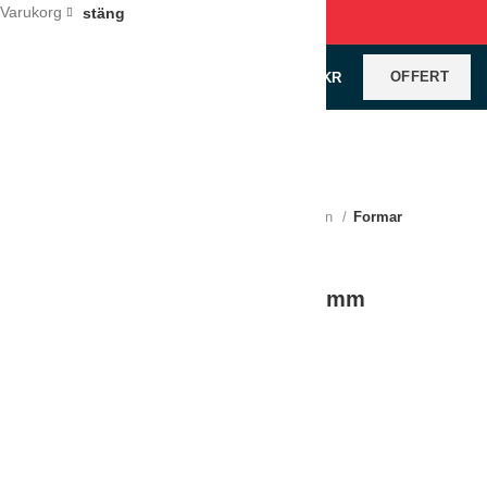
Varukorg
stäng
OFFERT
0
VAROR
/
0
KR
Klicka för förstoring
Hem
Restaurangutrustning
Porslin
Formar
Gastronormfat Exxent 1/3, 60 mm
LÄGG TILL I OFFERT
Jämför
Lägg till i önskelistan