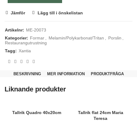
Jämför
Lägg till i önskelistan
Artikelnr:
ME-20073
Kategorier:
Formar
,
Melamin/Polykarbonat/Tritan
,
Porslin
,
Restaurangutrustning
Tagg:
Xantia
Nödvändiga
Dessa kakor
BESKRIVNING
MER INFORMATION
PRODUKTFRÅGA
går inte att
välja bort.
De behövs
Liknande produkter
för att
hemsidan
över huvud
taget ska
fungera.
Tallrik Quadro 40x20cm
Tallrik flat 24cm Maria
Teresa
Statistik
För att vi