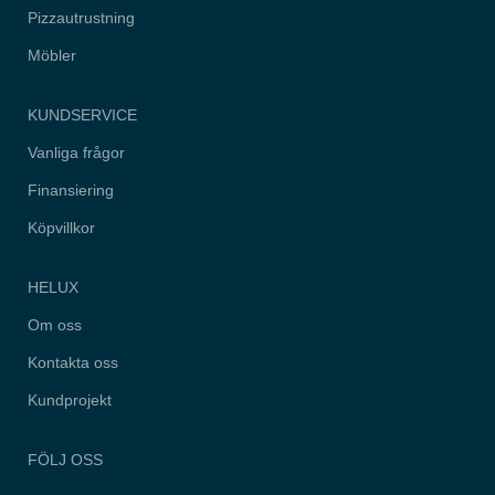
hemsidan.
Pizzautrustning
Möbler
Marknadsföring
Genom att dela
med dig av dina
KUNDSERVICE
intressen och
ditt beteende när
Vanliga frågor
du surfar ökar du
chansen att få
Finansiering
se personligt
anpassat
Köpvillkor
innehåll och
erbjudanden.
HELUX
Om oss
Kontakta oss
Kundprojekt
FÖLJ OSS