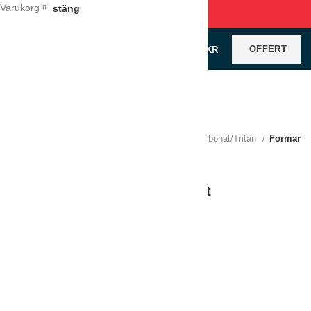
Varukorg
stäng
OFFERT
0
VAROR
/
0
KR
Klicka för förstoring
Hem
Restaurangutrustning
Melamin/Polykarbonat/Tritan
Formar
Form GN 1/3-65. Hårdplast, vit
LÄGG TILL I OFFERT
Jämför
Lägg till i önskelistan