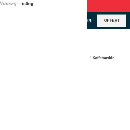
Varukorg
stäng
OFFERT
0
VAROR
/
0
KR
Klicka för förstoring
Hem
Köksutrustning
Kaffe och Dryck
Kaffemaskin
Coffeé Queen Mega Gold M
LÄGG TILL I OFFERT