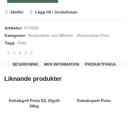
Jämför
Lägg till i önskelistan
Artikelnr:
PT0005
Kategorier:
Reservdelar och tillbehör
,
Reservdelar Potis
Tagg:
Potis
Nödvändiga
BESKRIVNING
MER INFORMATION
PRODUKTFRÅGA
Dessa kakor
går inte att
välja bort.
Liknande produkter
De behövs
för att
hemsidan
över huvud
taget ska
Kebabgrill Potis E2, Elgrill
Kebabspett Potis
fungera.
30kg
Statistik
För att vi