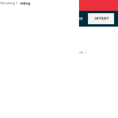
Varukorg
stäng
OFFERT
0
VAROR
/
0
KR
Klicka för förstoring
Hem
Köksutrustning
Varmkök
Stek och Grill
Arbetsställ/Hourtz
Arbetshourtz Mastro 6570PLC
LÄGG TILL I OFFERT