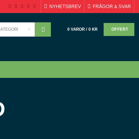
NYHETSBREV
FRÅGOR & SVAR
KATEGORI
OFFERT
0
VAROR
/
0
KR
D