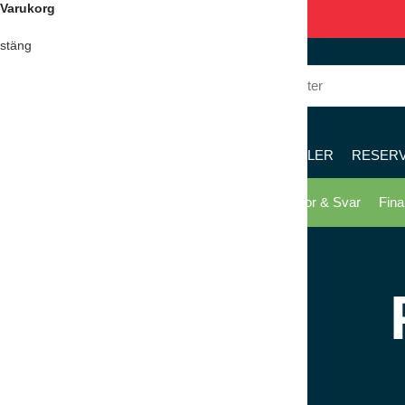
Varukorg
036 – 122 122
8 – 17
stäng
KÖK
RESTAURANG
PIZZERIA
MÖBLER
RESER
Skicka offert
Köpvillkor
Kontakta oss
Frågor & Svar
Fina